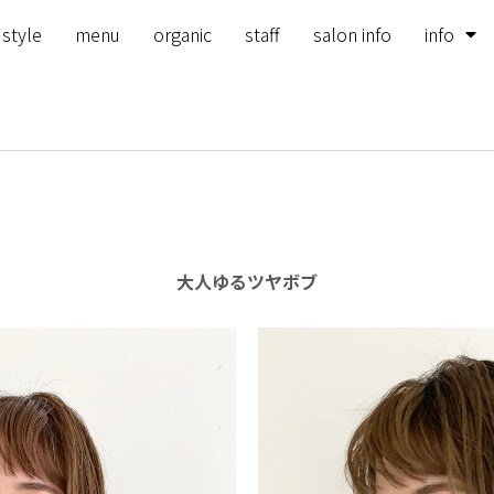
 style
menu
organic
staff
salon info
info
大人ゆるツヤボブ