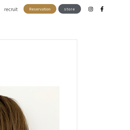
recruit
Reservation
store