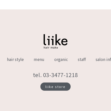
hair style
menu
organic
staff
salon in
tel. 03-3477-1218
liike store