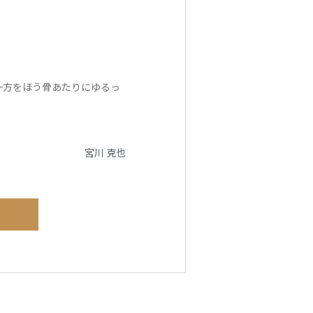
一方をほう骨あたりにゆるっ
宮川 克也