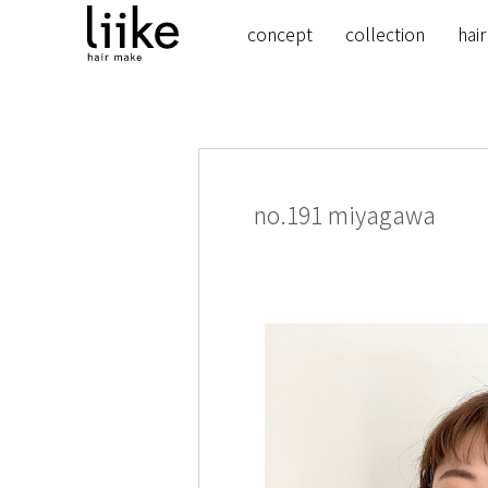
concept
collection
hair
no.191 miyagawa