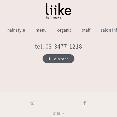
hair style
menu
organic
staff
salon in
tel. 03-3477-1218
liike store
© liike