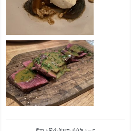
代官山･駅近･美容室･美容院 リーケ